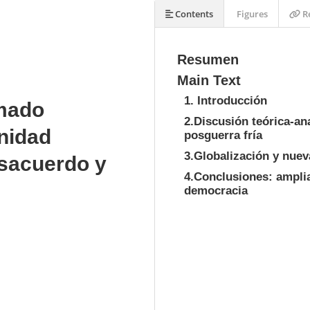
Contents
Figures
Re
Resumen
Main Text
1. Introducción
rmado
2.Discusión teórica-ana
nidad
posguerra fría
3.Globalización y nue
osacuerdo y
4.Conclusiones: amplia
democracia