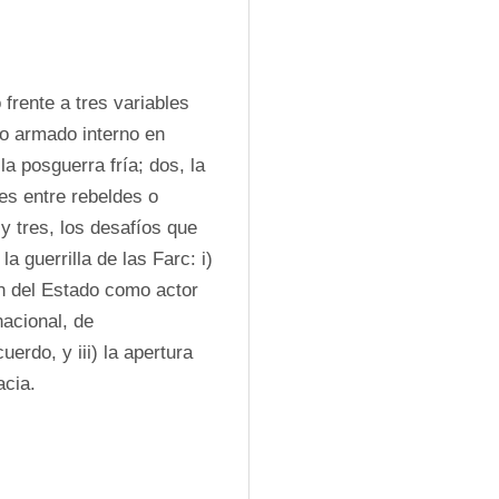
frente a tres variables 
to armado interno en 
a posguerra fría; dos, la 
s entre rebeldes o 
y tres, los desafíos que 
 guerrilla de las Farc: i) 
ión del Estado como actor 
acional, de 
erdo, y iii) la apertura 
acia.