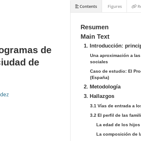
Contents
Figures
Re
Resumen
Main Text
1. Introducción: princ
programas de
Una aproximación a las 
ciudad de
sociales
Caso de estudio: El Pr
(España)
2. Metodología
ndez
3. Hallazgos
3.1 Vías de entrada a l
3.2 El perfil de las fam
La edad de los hijos
La composición de l