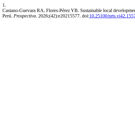
1.
Casiano-Guevara RA, Flores-Pérez YB. Sustainable local developmen
Perú.
Prospectiva
. 2026;(42):e20215577. doi:
10.25100/prts.vi42.155