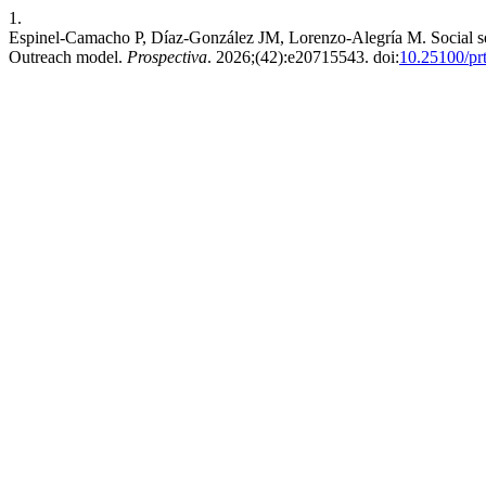
1.
Espinel-Camacho P, Díaz-González JM, Lorenzo-Alegría M. Social ser
Outreach model.
Prospectiva
. 2026;(42):e20715543. doi:
10.25100/pr