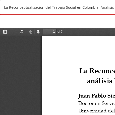
R
La Reconceptualización del Trabajo Social en Colombia: Análisis 
e
t
u
r
n
t
o
A
r
t
i
c
l
e
D
e
t