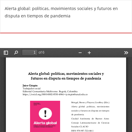
R
Alerta global: políticas, movimientos sociales y futuros en
e
disputa en tiempos de pandemia
t
u
Do
D
r
o
n
w
t
n
o
l
A
o
r
a
t
d
i
P
c
D
l
F
e
D
e
t