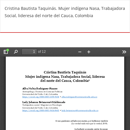
R
Cristina Bautista Taquinás. Mujer indígena Nasa, Trabajadora
e
Social, lideresa del norte del Cauca, Colombia
t
u
Do
D
r
o
n
w
t
n
o
l
A
o
r
a
t
d
i
P
c
D
l
F
e
D
e
t